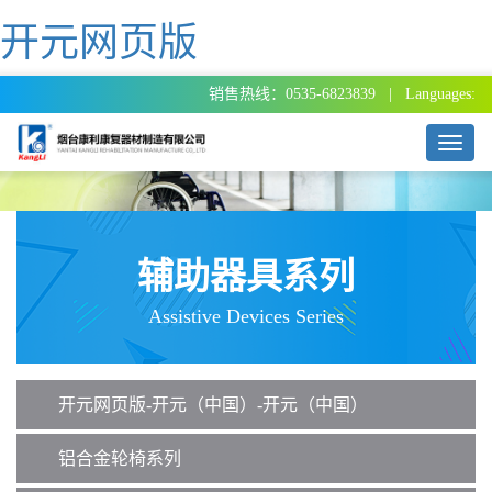
开元网页版
销售热线：0535-6823839 | Languages:
T
o
g
g
l
e
辅助器具系列
n
a
Assistive Devices Series
v
i
g
a
开元网页版-开元（中国）-开元（中国）
t
i
o
铝合金轮椅系列
n