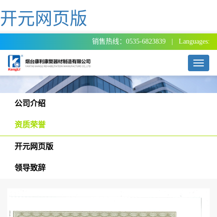
开元网页版
销售热线：0535-6823839 | Languages:
T
o
g
g
l
公司介绍
e
n
资质荣誉
a
v
开元网页版
i
g
领导致辞
a
t
i
o
n