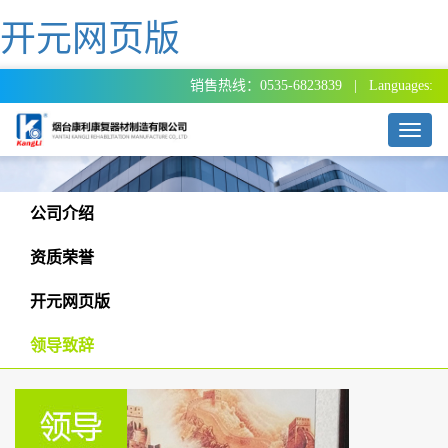
开元网页版
销售热线：0535-6823839 | Languages:
T
o
g
g
l
公司介绍
e
n
资质荣誉
a
v
开元网页版
i
g
领导致辞
a
t
i
o
n