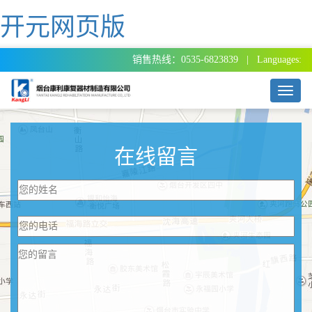
开元网页版
销售热线：0535-6823839 | Languages:
T
o
g
g
l
在线留言
e
n
a
v
i
g
a
t
i
o
n