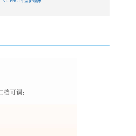
：
KL-PHC1平型护理床