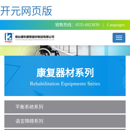
开元网页版
销售热线：0535-6823839 | Languages:
T
o
g
g
l
e
康复器材系列
n
a
Rehabilitation Equipments Series
v
i
g
a
平衡系统系列
t
i
o
语言障碍系列
n