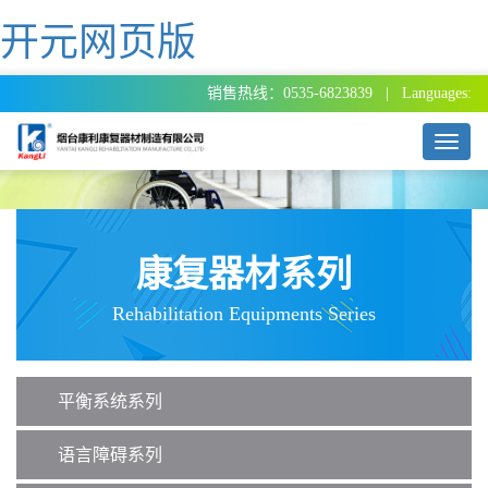
开元网页版
销售热线：0535-6823839 | Languages:
T
o
g
g
l
e
康复器材系列
n
a
Rehabilitation Equipments Series
v
i
g
a
平衡系统系列
t
i
o
语言障碍系列
n